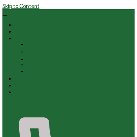
Skip to Content
Home
Om Mig
Behandlinger
TCM Akupunktur
Triggerpunkt Akupunktur
Cupping Terapi
Øreakupunktur
Kosmetisk Akupunktur
Priser
Book Online
Kontakt