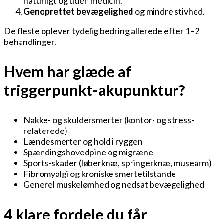
naturligt og uden medicin.
Genoprettet bevægelighed
og mindre stivhed.
De fleste oplever tydelig bedring allerede efter 1–2
behandlinger.
Hvem har glæde af
triggerpunkt-akupunktur?
Nakke- og skuldersmerter (kontor- og stress-
relaterede)
Lændesmerter og hold i ryggen
Spændingshovedpine og migræne
Sports-skader (løberknæ, springerknæ, musearm)
Fibromyalgi og kroniske smertetilstande
Generel muskelømhed og nedsat bevægelighed
4 klare fordele du får