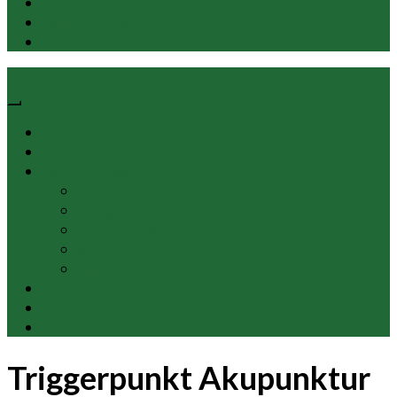
Priser
Book Online
Kontakt
Home
Om Mig
Behandlinger
TCM Akupunktur
Triggerpunkt Akupunktur
Cupping Terapi
Øreakupunktur
Kosmetisk Akupunktur
Priser
Book Online
Kontakt
Triggerpunkt Akupunktur