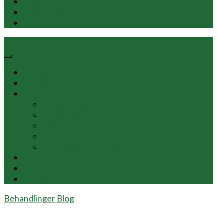
Priser
Book Online
Kontakt
Home
Om Mig
Behandlinger
TCM Akupunktur
Triggerpunkt Akupunktur
Cupping Terapi
Øreakupunktur
Kosmetisk Akupunktur
Priser
Book Online
Kontakt
Behandlinger Blog