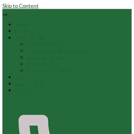
Skip to Content
Home
Om Mig
Behandlinger
TCM Akupunktur
Triggerpunkt Akupunktur
Cupping Terapi
Øreakupunktur
Kosmetisk Akupunktur
Priser
Book Online
Kontakt